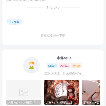
THE END
水淼
喜欢就支持一下吧
水淼aqua
522
9W+
106
这家伙很懒，什么都没有写...
水淼aqua cos摄影作品合集155套
水淼aqua 时崎狂三[109P-128MB]