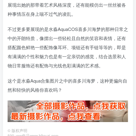
展现出她的那带着艺术风格深度，还有能模仿出一丝丝被各
种事情压在身上喘不过气的凌乱。
不过更多要展现的是水淼AquaCOS喜多川海梦的那种日常之
中的开朗特质，像摆出一些轻松且自然的笑容和表情，还有
搭配颜色鲜艳一些配饰像耳环、项链还有手链等等的，即是
有满满的个性和魅力也是有一定亲切的感觉，结合选景和人
物日常服饰还有配饰与光线色彩满满的艺术感。
这个是水淼Aqua合集图片之中的喜多川海梦，这种更偏向自
然和轻快的风格你喜欢吗？
©
版权声明
500+cos作品www.hltouzi.com