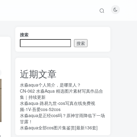
搜索
搜索
近期文章
水淼aqua个人简介，是哪里人？
CN-062 水淼Aqua 精选图片素材写真作品合
集｜持续更新
水淼aqua-路易九世-cos写真在线免费视
频-1V-吾爱cos-52cos
水淼aqua是正经cos吗？原神甘雨降临下一场
甘露！
水淼aqua全部cos图片集鉴赏[最新136套]
也