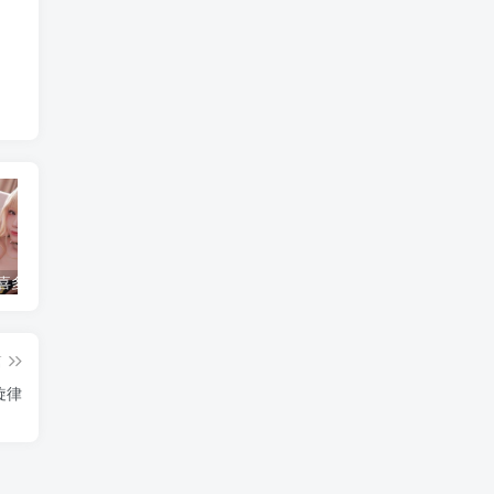
水淼aqua 喜多川海梦 [120P-136MB]
简直不敢相信！把英语课代表按在地上C了一节课究竟是怎么回事？
水淼aqua个人简介，是哪里人？
篇
旋律