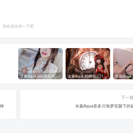
喜欢就支持一下吧
水淼aqua cos摄影作品合集155套
水淼aqua 时崎狂三[109P-128MB]
下一
女神
水淼Aqua喜多川海梦笑颜下的