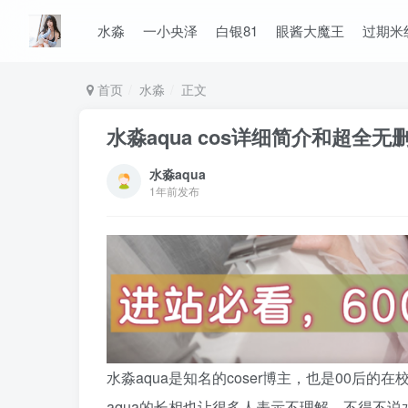
水淼
一小央泽
白银81
眼酱大魔王
过期米
首页
水淼
正文
水淼aqua cos详细简介和超全无删
水淼aqua
1年前发布
水淼aqua是知名的coser博主，也是00后
aqua的长相也让很多人表示不理解，不得不说水