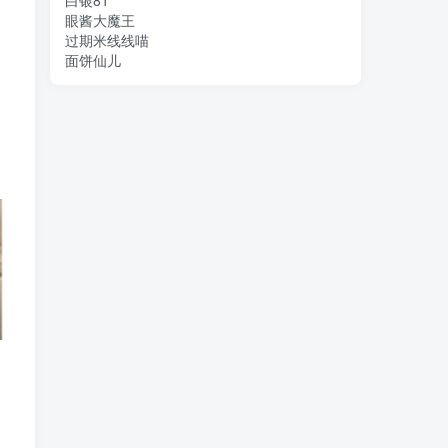
白银81
眼酱大魔王
过期米线线喵
面饼仙儿