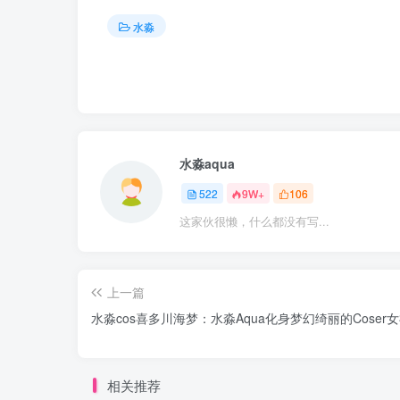
水淼
水淼aqua
522
9W+
106
这家伙很懒，什么都没有写...
上一篇
水淼cos喜多川海梦：水淼Aqua化身梦幻绮丽的Coser
相关推荐