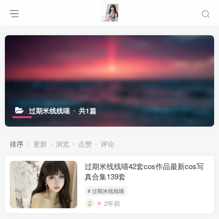
过期米线线喵
共1篇
排序
更新
浏览
点赞
评论
过期米线线喵42套cos作品最新cos写
真合集139套
# 过期米线线喵
2年前