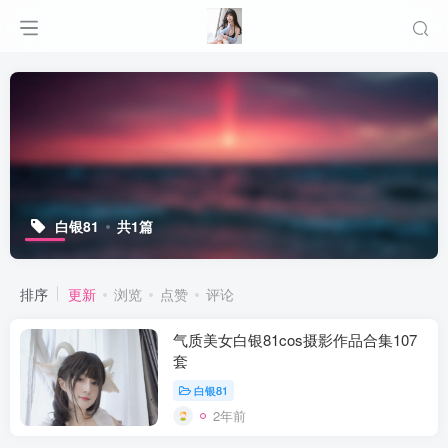
白银81
共1篇
排序
更新
浏览
点赞
评论
气质美女白银81cos摄影作品合集107
套
白银81
2年前