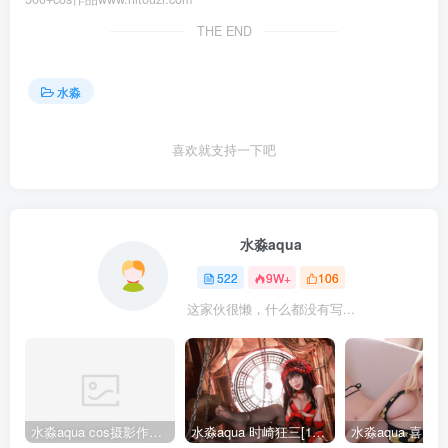
THE END
水淼
喜欢就支持一下吧
水淼aqua
522
9W+
106
这家伙很懒，什么都没有写...
水淼aqua cos摄影作品合集155套
水淼aqua 时崎狂三[109P-128MB]