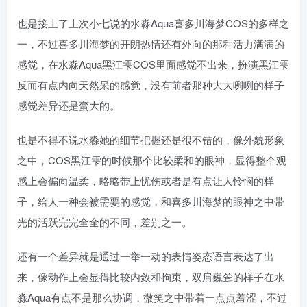
也是接上了上次小七说的水淼Aqua喜多川海梦COS的多样之
一，不过喜多川海梦的开朗热情还有外向的那种活力满满的
感觉，在水淼Aqua黑江雫COS里面感觉不出来，扮演黑江雫
反而有点内向天然呆的感觉，没有前者那种大大咧咧的样子
感觉差异还是蛮大的。
也是不得不说水淼她的细节把握还是很不错的，像外貌形象
之中，COS黑江雫的时候那个比较柔和的眼神，显得整个观
感上会偏向温柔，略略带上忧伤或者是有点让人怜悯的样
子，给人一种会被需要的感觉，和喜多川海梦的眼神之中带
光的活跃完完全全的不同，差别之一。
还有一个差异就是通过一举一动的表情姿态语言表达了出
来，像动作上会显得比较内敛和拘束，双肩巍耸的样子在水
淼Aqua有点不是那么协调，微笑之中带着一点点羞涩，不过