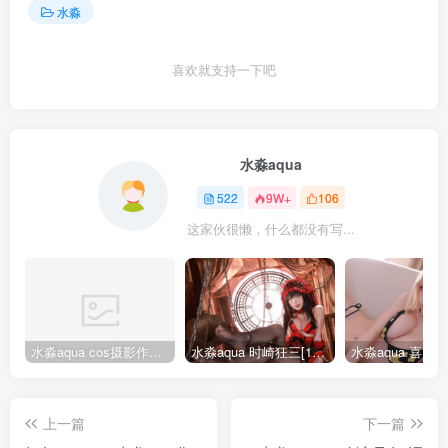
水淼
喜欢就支持一下吧
水淼aqua
522
9W+
106
这家伙很懒，什么都没有写...
水淼aqua cos摄影作品合集155套
水淼aqua 时崎狂三[109P-128MB]
上一篇
下一篇