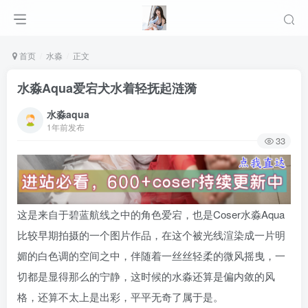
首页
水淼
正文
水淼Aqua爱宕犬水着轻抚起涟漪
水淼aqua
1年前发布
33
这是来自于碧蓝航线之中的角色爱宕，也是Coser水淼Aqua
比较早期拍摄的一个图片作品，在这个被光线渲染成一片明
媚的白色调的空间之中，伴随着一丝丝轻柔的微风摇曳，一
切都是显得那么的宁静，这时候的水淼还算是偏内敛的风
格，还算不太上是出彩，平平无奇了属于是。