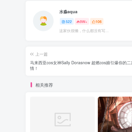
水淼aqua
522
9W+
106
这家伙很懒，什么都没有写...
上一篇
马来西亚cos女神Sally Dorasnow 超燃cos娘引爆你的
情！
相关推荐