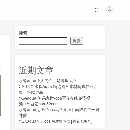
搜索
搜索
近期文章
水淼aqua个人简介，是哪里人？
CN-062 水淼Aqua 精选图片素材写真作品合
集｜持续更新
水淼aqua-路易九世-cos写真在线免费视
频-1V-吾爱cos-52cos
水淼aqua是正经cos吗？原神甘雨降临下一场
甘露！
水淼aqua全部cos图片集鉴赏[最新136套]