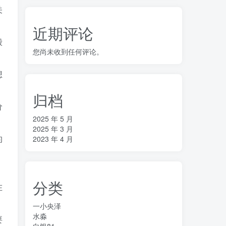
关
近期评论
毅
您尚未收到任何评论。
想
归档
价
2025 年 5 月
2025 年 3 月
的
2023 年 4 月
分类
在
一小央泽
水淼
要