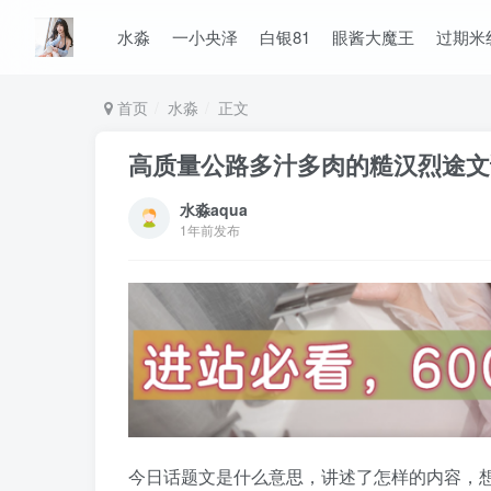
水淼
一小央泽
白银81
眼酱大魔王
过期米
首页
水淼
正文
高质量公路多汁多肉的糙汉烈途文
水淼aqua
1年前发布
今日话题文是什么意思，讲述了怎样的内容，