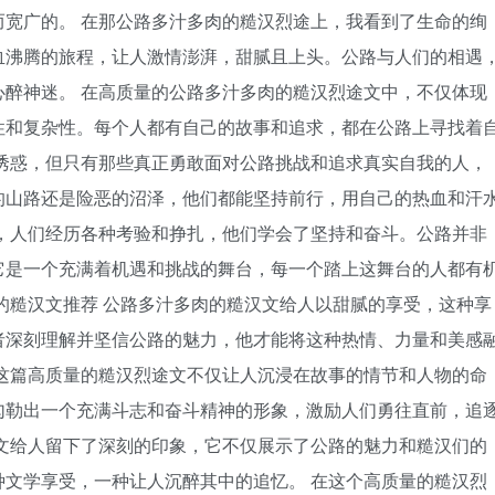
宽广的。 在那公路多汁多肉的糙汉烈途上，我看到了生命的绚
血沸腾的旅程，让人激情澎湃，甜腻且上头。公路与人们的相遇
醉神迷。 在高质量的公路多汁多肉的糙汉烈途文中，不仅体现
性和复杂性。每个人都有自己的故事和追求，都在公路上寻找着
诱惑，但只有那些真正勇敢面对公路挑战和追求真实自我的人，
的山路还是险恶的沼泽，他们都能坚持前行，用自己的热血和汗
，人们经历各种考验和挣扎，他们学会了坚持和奋斗。公路并非
它是一个充满着机遇和挑战的舞台，每一个踏上这舞台的人都有
的糙汉文推荐 公路多汁多肉的糙汉文给人以甜腻的享受，这种享
者深刻理解并坚信公路的魅力，他才能将这种热情、力量和美感
这篇高质量的糙汉烈途文不仅让人沉浸在故事的情节和人物的命
勾勒出一个充满斗志和奋斗精神的形象，激励人们勇往直前，追
文给人留下了深刻的印象，它不仅展示了公路的魅力和糙汉们的
文学享受，一种让人沉醉其中的追忆。 在这个高质量的糙汉烈