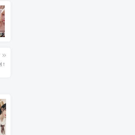
水淼aqua 喜多川海梦 [120P-136MB]
简直不敢相信！把英语课代表按在地上C了一节课究竟是怎么回事？
水淼aqua个人简介，是哪里人？
篇
利！