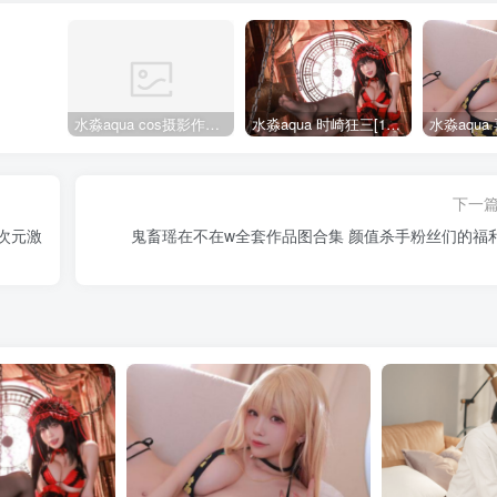
水淼aqua cos摄影作品合集155套
水淼aqua 时崎狂三[109P-128MB]
下一
二次元激
鬼畜瑶在不在w全套作品图合集 颜值杀手粉丝们的福