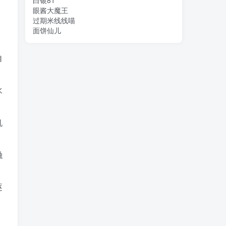
白银81
眼酱大魔王
过期米线线喵
，
面饼仙儿
自
水
机
融
逐