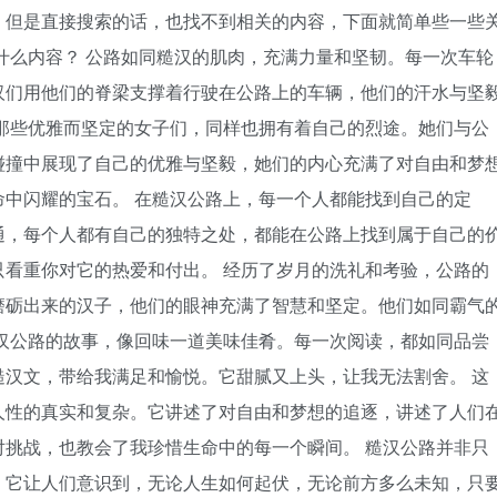
，但是直接搜索的话，也找不到相关的内容，下面就简单些一些
什么内容？ 公路如同糙汉的肌肉，充满力量和坚韧。每一次车轮
汉们用他们的脊梁支撑着行驶在公路上的车辆，他们的汗水与坚
那些优雅而坚定的女子们，同样也拥有着自己的烈途。她们与公
碰撞中展现了自己的优雅与坚毅，她们的内心充满了对自由和梦
中闪耀的宝石。 在糙汉公路上，每一个人都能找到自己的定
通，每个人都有自己的独特之处，都能在公路上找到属于自己的
看重你对它的热爱和付出。 经历了岁月的洗礼和考验，公路的
磨砺出来的汉子，他们的眼神充满了智慧和坚定。他们如同霸气
汉公路的故事，像回味一道美味佳肴。每一次阅读，都如同品尝
汉文，带给我满足和愉悦。它甜腻又上头，让我无法割舍。 这
人性的真实和复杂。它讲述了对自由和梦想的追逐，讲述了人们
挑战，也教会了我珍惜生命中的每一个瞬间。 糙汉公路并非只
。它让人们意识到，无论人生如何起伏，无论前方多么未知，只