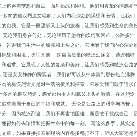
其上追逐着梦想和自由，面对挑战和困境。他们用真挚的情感和
汁多肉的糙汉烈途文唤起了人们内心深处的渴望和激情，让我们
实的自我。它是一段甜腻又上头的旅程，让我们感受到生命的美
 无论我们身在何处，无论经历了怎样的坎坷和困难，公路多汁
事，告诉我们生活中的甜腻和上头之处。它唤醒了我们内心深处
挑战和困境，勇往直前。 这篇高质量的糙汉烈途文，通过独特
斗和追求。它展现了人性的复杂和美好，让我们感受到糙汉公路
，还是安安静静的旁观者，我们都可以从中体验到那份热血沸腾
多肉的糙汉烈途文是对生活的赞美和探索，它鼓励我们敢于追求
汁多肉的糙汉烈途，感受那份令人甜腻又上头的激情。在这烈途
追求着属于自己的幸福和成就。 无论是公路上的艰辛与痛苦，
部分。因为糙汉烈途，我们不再害怕困难，而是敢于挑战自己；
懂得如何去珍惜和把握生命中的每一刻。 写这么多字，其实这
的文章，如果直接搜索展现的内容很多都打不开，所以大家还是