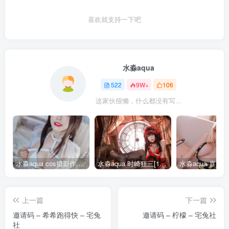
喜欢就支持一下吧
水淼aqua
522
9W+
106
这家伙很懒，什么都没有写...
水淼aqua cos摄影作品合集155套
水淼aqua 时崎狂三[109P-128MB]
上一篇
下一篇
邀请码 – 希希跑得快 – 宅兔
邀请码 – 柠檬 – 宅兔社
社