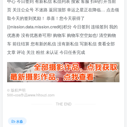
中心 今日签到 有新私信 私信列表 搜索 客服 扫码打开当前
页 关注公众号 不迷路 返回顶部 幸运之星正在降临… 点击领
取今天的签到奖励！ 恭喜！您今天获得了
{{mission.data.mission.credit}}积分 今日签到 连续签到 我的
优惠劵 没有优惠劵可用! 购物车 购物车空空如也! 清空购物
车 前往结算 您有新的私信 没有新私信 写新私信 查看全部
文章 评论 关注 粉丝 未认证 今日任务完成
©
版权声明
500+cos作品www.hltouzi.com
THE END
水淼