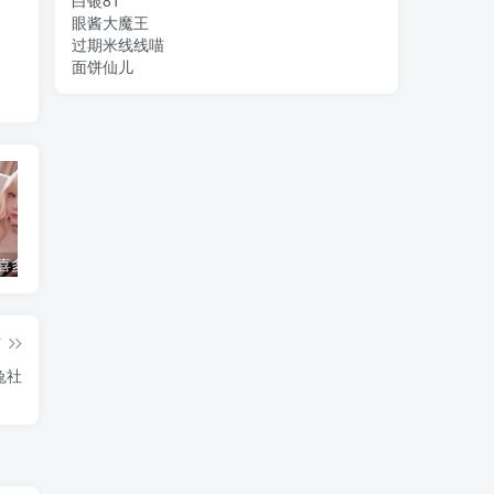
白银81
眼酱大魔王
过期米线线喵
面饼仙儿
水淼aqua 喜多川海梦 [120P-136MB]
简直不敢相信！把英语课代表按在地上C了一节课究竟是怎么回事？
水淼aqua个人简介，是哪里人？
篇
兔社