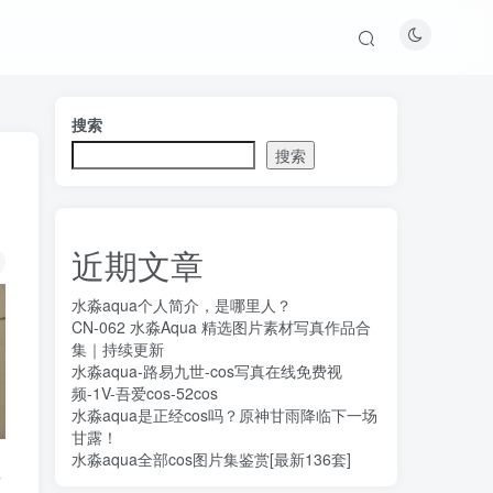
搜索
搜索
近期文章
水淼aqua个人简介，是哪里人？
CN-062 水淼Aqua 精选图片素材写真作品合
集｜持续更新
水淼aqua-路易九世-cos写真在线免费视
频-1V-吾爱cos-52cos
水淼aqua是正经cos吗？原神甘雨降临下一场
甘露！
水淼aqua全部cos图片集鉴赏[最新136套]
号