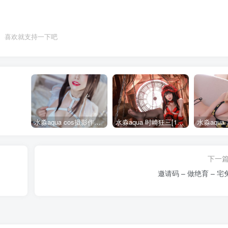
喜欢就支持一下吧
水淼aqua cos摄影作品合集155套
水淼aqua 时崎狂三[109P-128MB]
下一
邀请码 – 做绝育 – 宅