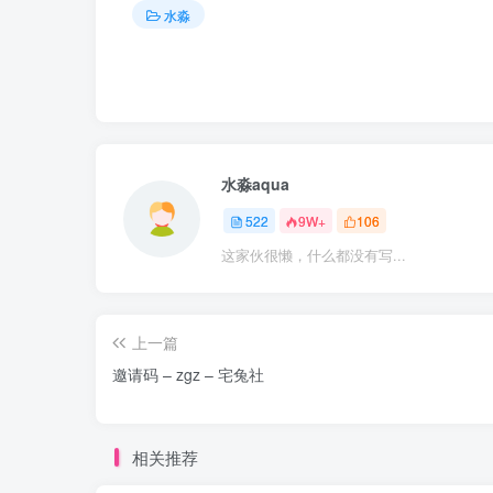
水淼
水淼aqua
522
9W+
106
这家伙很懒，什么都没有写...
上一篇
邀请码 – zgz – 宅兔社
相关推荐