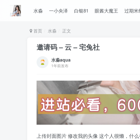
水淼
一小央泽
白银81
眼酱大魔王
过期米
首页
水淼
正文
邀请码 – 云 – 宅兔社
水淼aqua
1年前发布
上传封面图片 修改我的头像 这个人很懒，什么都没