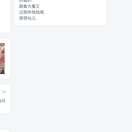
白银81
眼酱大魔王
过期米线线喵
面饼仙儿
水淼aqua 喜多川海梦 [120P-136MB]
简直不敢相信！把英语课代表按在地上C了一节课究竟是怎么回事？
水淼aqua个人简介，是哪里人？
篇
兔社