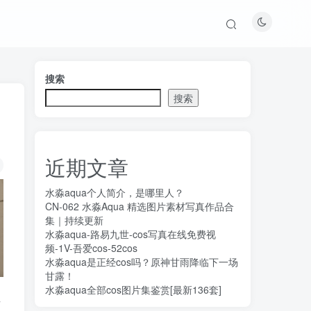
搜索
搜索
近期文章
水淼aqua个人简介，是哪里人？
CN-062 水淼Aqua 精选图片素材写真作品合
集｜持续更新
水淼aqua-路易九世-cos写真在线免费视
频-1V-吾爱cos-52cos
水淼aqua是正经cos吗？原神甘雨降临下一场
甘露！
水淼aqua全部cos图片集鉴赏[最新136套]
号