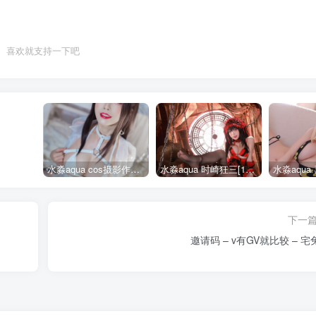
喜欢就支持一下吧
水淼aqua cos摄影作品合集155套
水淼aqua 时崎狂三[109P-128MB]
下一
邀请码 – v有GV就比较 – 宅