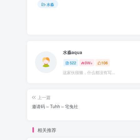
水淼
水淼aqua
522
9W+
106
这家伙很懒，什么都没有写...
上一篇
邀请码 – Tuhh – 宅兔社
相关推荐