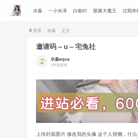
水淼
一小央泽
白银81
眼酱大魔王
过期米
首页
水淼
正文
邀请码 – u – 宅兔社
水淼aqua
1年前发布
上传封面图片 修改我的头像 这个人很懒，什么都没