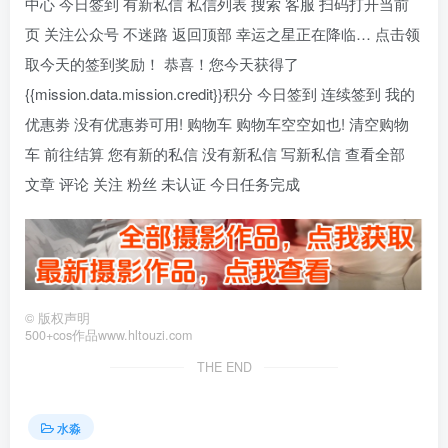
中心 今日签到 有新私信 私信列表 搜索 客服 扫码打开当前
页 关注公众号 不迷路 返回顶部 幸运之星正在降临… 点击领
取今天的签到奖励！ 恭喜！您今天获得了
{{mission.data.mission.credit}}积分 今日签到 连续签到 我的
优惠劵 没有优惠劵可用! 购物车 购物车空空如也! 清空购物
车 前往结算 您有新的私信 没有新私信 写新私信 查看全部
文章 评论 关注 粉丝 未认证 今日任务完成
©
版权声明
500+cos作品www.hltouzi.com
THE END
水淼