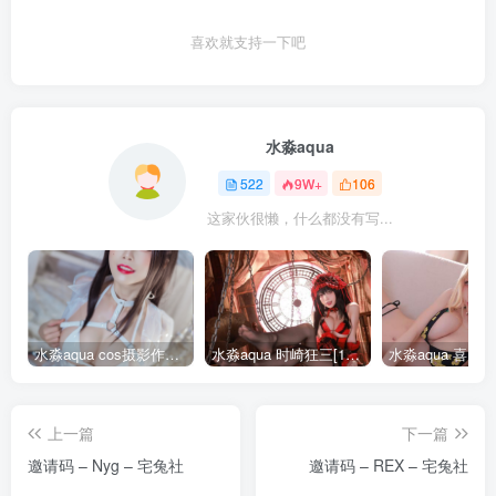
喜欢就支持一下吧
水淼aqua
522
9W+
106
这家伙很懒，什么都没有写...
水淼aqua cos摄影作品合集155套
水淼aqua 时崎狂三[109P-128MB]
上一篇
下一篇
邀请码 – Nyg – 宅兔社
邀请码 – REX – 宅兔社