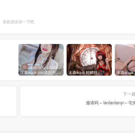
喜欢就支持一下吧
水淼aqua cos摄影作品合集155套
水淼aqua 时崎狂三[109P-128MB]
下一
邀请码 – lanlanlanyi – 