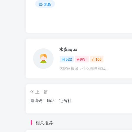
水淼
水淼aqua
522
9W+
106
这家伙很懒，什么都没有写...
上一篇
邀请码 – kids – 宅兔社
相关推荐