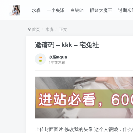
水淼
一小央泽
白银81
眼酱大魔王
过期米
首页
水淼
正文
邀请码 – kkk – 宅兔社
水淼aqua
1年前发布
上传封面图片 修改我的头像 这个人很懒，什么都没