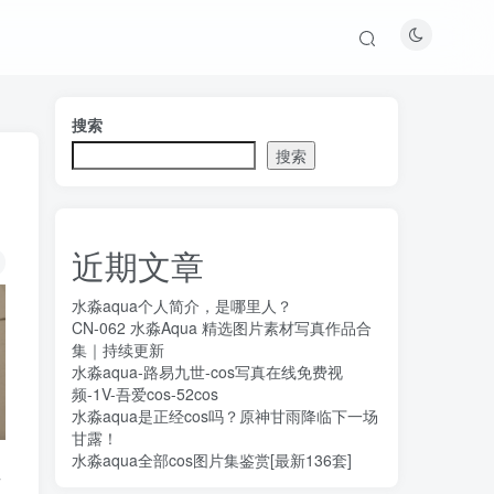
搜索
搜索
近期文章
水淼aqua个人简介，是哪里人？
CN-062 水淼Aqua 精选图片素材写真作品合
集｜持续更新
水淼aqua-路易九世-cos写真在线免费视
频-1V-吾爱cos-52cos
水淼aqua是正经cos吗？原神甘雨降临下一场
甘露！
水淼aqua全部cos图片集鉴赏[最新136套]
号