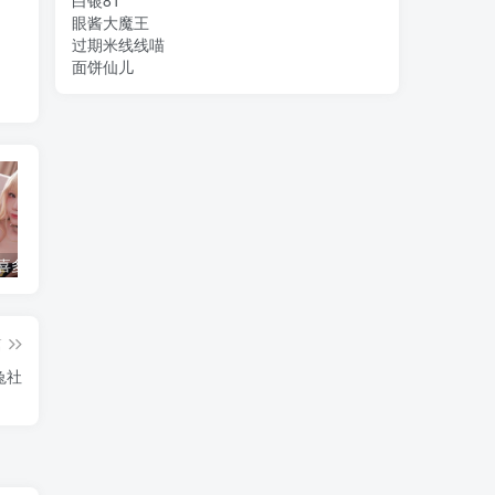
白银81
眼酱大魔王
过期米线线喵
面饼仙儿
水淼aqua 喜多川海梦 [120P-136MB]
简直不敢相信！把英语课代表按在地上C了一节课究竟是怎么回事？
水淼aqua个人简介，是哪里人？
篇
宅兔社