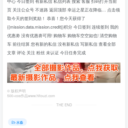
中心 今日签到 有新私信 私信列表 搜索 客服 扫码打开当前
页 关注公众号 不迷路 返回顶部 幸运之星正在降临… 点击领
取今天的签到奖励！ 恭喜！您今天获得了
{{mission.data.mission.credit}}积分 今日签到 连续签到 我的
优惠劵 没有优惠劵可用! 购物车 购物车空空如也! 清空购物
车 前往结算 您有新的私信 没有新私信 写新私信 查看全部
文章 评论 关注 粉丝 未认证 今日任务完成
©
版权声明
500+cos作品www.hltouzi.com
THE END
水淼