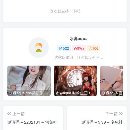
喜欢就支持一下吧
水淼aqua
522
9W+
106
这家伙很懒，什么都没有写...
水淼aqua cos摄影作品合集155套
水淼aqua 时崎狂三[109P-128MB]
上一篇
下一篇
邀请码 – 2232131 – 宅兔社
邀请码 – 9i99 – 宅兔社