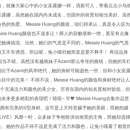
蛋脸，就像大家心中的小女巫露娜一样，清新可人，带着点点小鸟
巫露娜，虽然她在国内尚未成名，但国外的前景却相当美好。虽
热爱。 Messie Huang的颜值，咱们得承认，真是令人叹为
ie Huang颜值也不遑多让！两人的容貌堪称一绝，甚至有点像
搞混。当然，她们的气质是不同的，Messie Huang的气质
又不失诱惑。所以呢，兔小喵对她简直是爱不释手！ 再说说身
练得相当不错。虽然没有越南妹子Azami那么夸张的曲线，但她的车
比于Azami的风华绝代，她的身材可能逊色一些，但和小女巫
的完美！ 不得不说，Messie Huang的颜值和身材绝对让人
是一个充满活力和颜色的美少女。尽管在国内的知名度相对较低，但
多精彩的表现吧！嘻嘻~ 🐰💖 Messie Huang合集作品赏
颜值，还拥有完美的S型身材。这可是上天特意赐予她的美丽，而她拍摄
LIVE》风靡一时，众多妹子争相扮演动画里的主角，而她却选
生。她的作品不得不说是充满了活力和颜色，让兔小喵看了都觉