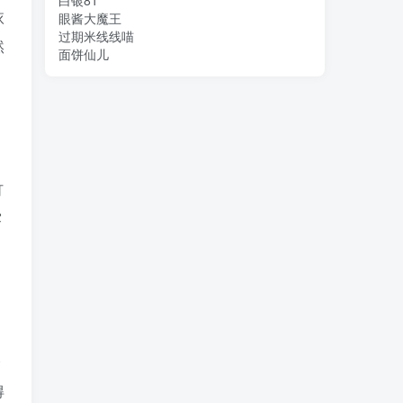
白银81
依
眼酱大魔王
过期米线线喵
然
面饼仙儿
灯
露
择
得