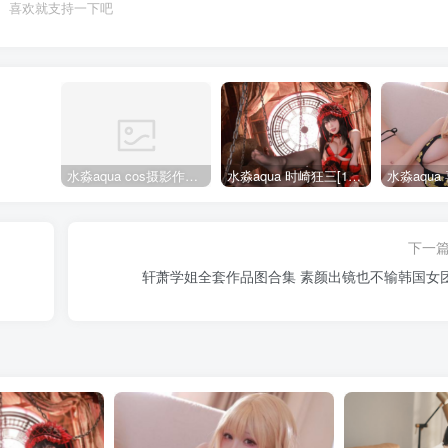
喜欢就支持一下吧
水淼aqua cos摄影作品合集155套
水淼aqua 时崎狂三[109P-128MB]
下一
轩萧学姐全套作品图合集 素颜出镜也不输韩国女