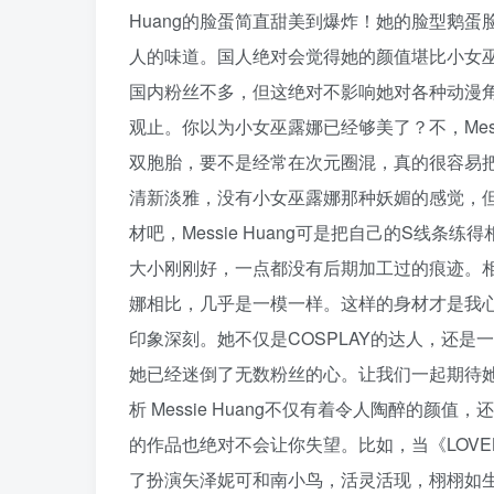
Huang的脸蛋简直甜美到爆炸！她的脸型鹅
人的味道。国人绝对会觉得她的颜值堪比小女
国内粉丝不多，但这绝对不影响她对各种动漫角色的
观止。你以为小女巫露娜已经够美了？不，Mess
双胞胎，要不是经常在次元圈混，真的很容易把她俩
清新淡雅，没有小女巫露娜那种妖媚的感觉，但
材吧，Messie Huang可是把自己的S线条
大小刚刚好，一点都没有后期加工过的痕迹。相
娜相比，几乎是一模一样。这样的身材才是我心目中
印象深刻。她不仅是COSPLAY的达人，还
她已经迷倒了无数粉丝的心。让我们一起期待她未来更
析 Messie Huang不仅有着令人陶醉的
的作品也绝对不会让你失望。比如，当《LOVE
了扮演矢泽妮可和南小鸟，活灵活现，栩栩如