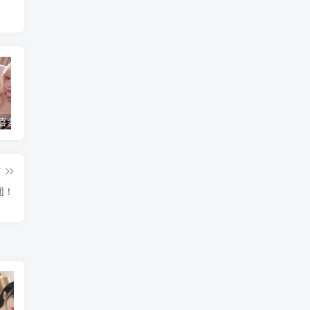
水淼aqua 喜多川海梦 [120P-136MB]
简直不敢相信！把英语课代表按在地上C了一节课究竟是怎么回事？
水淼aqua个人简介，是哪里人？
篇
团！