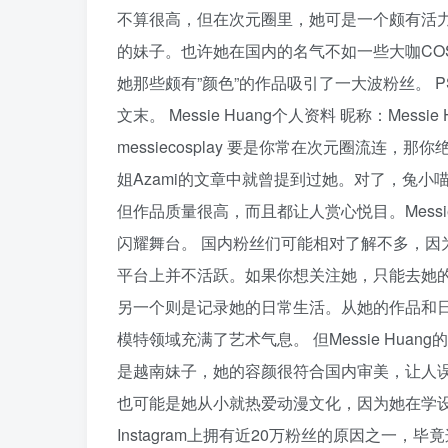
不算很高，但在次元圈里，她可是一个颇有活力和颜
的妹子。也许她在国内的名气不如一些大咖COSE
她那些颇有”颜色”的作品吸引了一大波粉丝。 
文末。 Messie Huang个人资料 昵称：Messi
messiecosplay 要是你常在次元圈流连，那
姐Azami的文章中就曾提到过她。对了，兔
但作品质量很高，而且都让人赏心悦目。Messi
闪耀舞台。 国内粉丝们可能相对了解不多，因为
平台上并不活跃。如果你想关注她，只能去她的In
另一个则是记录她的日常生活。从她的作品和日
模特领域充满了艺术气息。 但Messie Hu
是越南妹子，她的容颜很符合国内审美，让人
也可能是她从小就热爱动漫文化，因为她在学
Instagram上拥有近20万粉丝的原因之一，毕竟