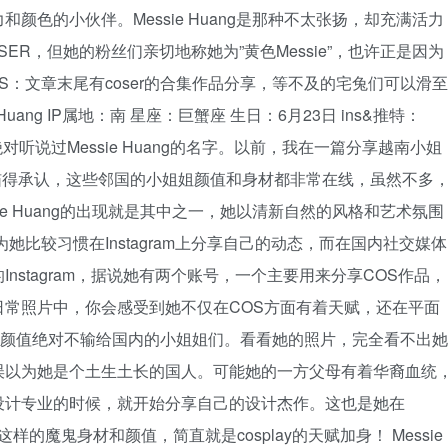
色的小伙伴。Messie Huang是那种不太张扬，却充满活力
R，但她的粉丝们亲切地称她为”黄色Messie”，也许正是因为
PS：文章末尾有coser的合集作品分享，等不及的宅兔们可以滑至
e Huang IP属地：南 星座：巨蟹座 生日：6月23日 ins&推特：
你绝对听说过Messie Huang的名字。以前，我在一篇分享越南小姐
小喵得承认，这些邻国的小姐姐颜值和身材都非常在线，虽然不多
e Huang的出现就是其中之一，她以清新自然的风格和艺术氛围
她比较习惯在Instagram上分享自己的动态，而在国内社交媒体
stagram，据说她有两个账号，一个主要用来分享COS作品，
常照片中，你会感受到她不仅在COS方面有着天赋，还在平面
ang的颜值绝对不输给国内的小姐姐们。看看她的照片，完全看不出她
误以为她是个土生土长的国人。可能她的一方父母有着华裔血统
设计专业的时候，就开始分享自己的设计杰作。这也是她在
这样的魔鬼身材和颜值，简直就是cosplay的天赋加身！ Messie