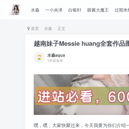
水淼
一小央泽
白银81
眼酱大魔王
过期米
首页
水淼
正文
越南妹子Messie huang全套
水淼aqua
1年前发布
嘿，嘿，大家快聚过来，今天我要为你们介绍一位名