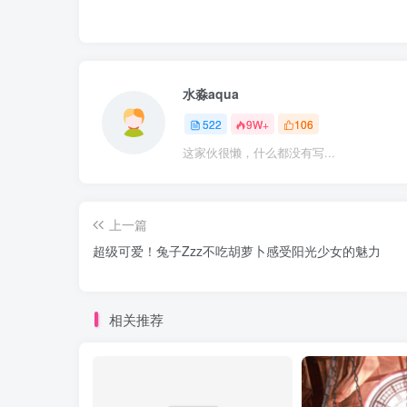
水淼aqua
522
9W+
106
这家伙很懒，什么都没有写...
上一篇
超级可爱！兔子Zzz不吃胡萝卜感受阳光少女的魅力
相关推荐