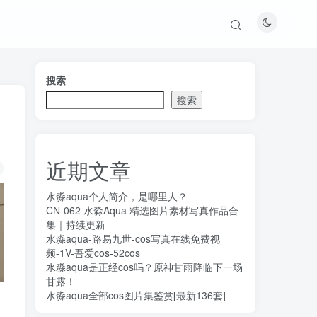
搜索
搜索
近期文章
水淼aqua个人简介，是哪里人？
CN-062 水淼Aqua 精选图片素材写真作品合
集｜持续更新
水淼aqua-路易九世-cos写真在线免费视
频-1V-吾爱cos-52cos
水淼aqua是正经cos吗？原神甘雨降临下一场
甘露！
水淼aqua全部cos图片集鉴赏[最新136套]