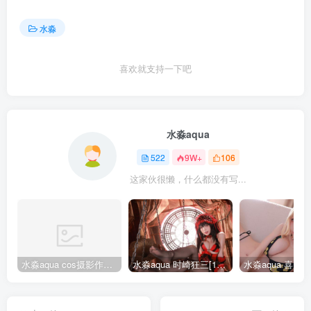
水淼
喜欢就支持一下吧
水淼aqua
522
9W+
106
这家伙很懒，什么都没有写...
水淼aqua cos摄影作品合集155套
水淼aqua 时崎狂三[109P-128MB]