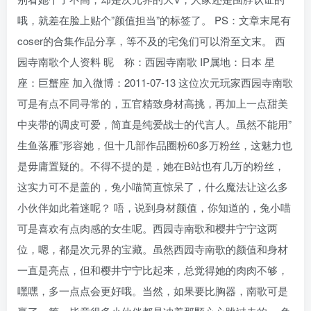
哦，就差在脸上贴个”颜值担当”的标签了。 PS：文章末尾有
coser的合集作品分享，等不及的宅兔们可以滑至文末。 西
园寺南歌个人资料 昵 称：西园寺南歌 IP属地：日本 星
座：巨蟹座 加入微博：2011-07-13 这位次元玩家西园寺南歌
可是有点不同寻常的，五官精致身材高挑，再加上一点甜美
中夹带的调皮可爱，简直是纯爱战士的代言人。虽然不能用”
生鱼落雁”形容她，但十几部作品圈粉60多万粉丝，这魅力也
是毋庸置疑的。不得不提的是，她在B站也有几万的粉丝，
这实力可不是盖的，兔小喵简直惊呆了，什么魔法让这么多
小伙伴如此着迷呢？ 唔，说到身材颜值，你知道的，兔小喵
可是喜欢有点肉感的女生呢。西园寺南歌和樱井宁宁这两
位，嗯，都是次元界的宝藏。虽然西园寺南歌的颜值和身材
一直是亮点，但和樱井宁宁比起来，总觉得她的肉肉不够，
嘿嘿，多一点点会更好哦。当然，如果要比胸器，南歌可是