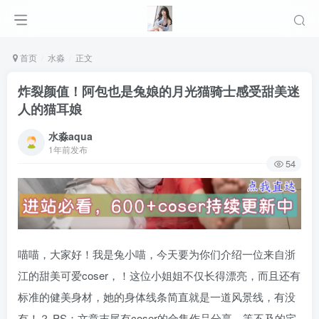
首页
水淼
正文
炸裂颜值！阿包也是兔娘的月光猫骑士感受甜美迷
人的猫耳娘
水淼aqua
1年前发布
54
喵喵，大家好！我是兔小喵，今天要为你们介绍一位来自浙
江的甜美可爱coser，！这位小姐姐不仅长得漂亮，而且还有
标准的健美身材，她的身体线条简直就是一道风景线，有没
有！？ PS：文章末尾有coser的合集作品分享，等不及的宅