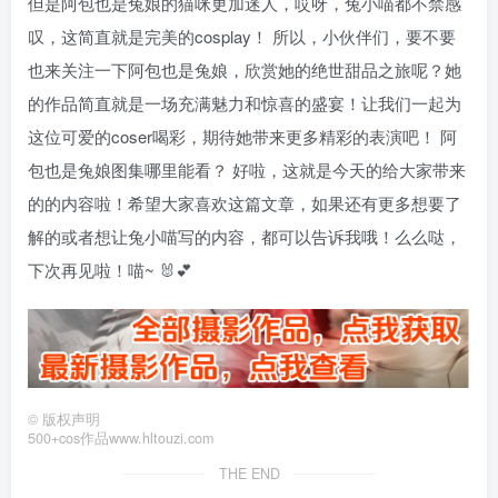
但是阿包也是兔娘的猫咪更加迷人，哎呀，兔小喵都不禁感
叹，这简直就是完美的cosplay！ 所以，小伙伴们，要不要
也来关注一下阿包也是兔娘，欣赏她的绝世甜品之旅呢？她
的作品简直就是一场充满魅力和惊喜的盛宴！让我们一起为
这位可爱的coser喝彩，期待她带来更多精彩的表演吧！ 阿
包也是兔娘图集哪里能看？ 好啦，这就是今天的给大家带来
的的内容啦！希望大家喜欢这篇文章，如果还有更多想要了
解的或者想让兔小喵写的内容，都可以告诉我哦！么么哒，
下次再见啦！喵~ 🐰💕
©
版权声明
500+cos作品www.hltouzi.com
THE END