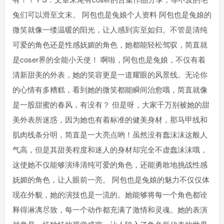
兔们可以滑至文末。 阿包也是兔娘个人资料 阿包也是兔娘的
微笑就像一缕温暖的阳光，让人感到宾至如归。不管是清纯
可爱的角色还是性感妩媚的角色，她都能轻松驾驭，简直就
是coser界的全能小天使！ 啊啦，阿包也是兔娘，不仅有着
清新甜美的外表，她的笑容更是一道耀眼的风景线。无论你
的心情有多糟糕，看到她的微笑都能瞬间治愈哦，简直就像
是一股甜蜜的春风，有没有？ 但是呀，大家千万别被她的甜
美外表所迷惑，因为她也有着标准的健美身材，那马甲线和
肌肉线条分明，简直是一大亮点哟！虽然没有蠢沫沫这般人
气高，但是其甜美程度和迷人的身材却完全不虚蠢沫沫哦，
这使她不仅能够演绎清纯可爱的角色，还能勇敢地挑战性感
妩媚的角色，让人眼前一亮。 阿包也是兔娘的魅力不仅仅体
现在外貌，她的演技也是一流的。她能够将每一个角色都诠
释得淋漓尽致，每一个动作都充满了激情和灵魂。她的表演