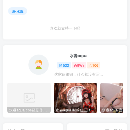
水淼
喜欢就支持一下吧
水淼aqua
522
9W+
106
这家伙很懒，什么都没有写...
水淼aqua cos摄影作品合集155套
水淼aqua 时崎狂三[109P-128MB]