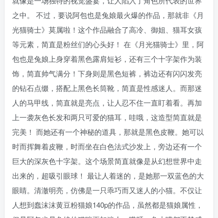
就像是一场独特的视觉盛宴，让人陷入了角色所代表的世界
之中。 不过，要说阿包也是兔娘最火爆的作品，那就非《月
光猫骑士》莫属啦！这个作品融合了高冷、御姐、猫耳女孩
等元素，简直是粉丝们的心头好！ 在《月光猫骑士》里，阿
包也是兔娘上身穿着黑色露肩短衫，还有三个十字架作为装
饰，简直帅气满分！下身则是黑色短裤，裤边还有闪闪发亮
的钻石点缀，搭配上黑色长筒靴，简直是性感迷人。而那迷
人的马甲线，简直就是亮点，让人忍不住一直盯着看。再加
上一袭灰色长发和两只可爱的猫耳，哇哦，这造型简直就是
完美！ 而她还有一个神秘的道具，那就是黑色皮鞭。她可以
时而挥舞着皮鞭，时而坐在白色法式沙发上，旁边还有一个
巨大的深灰色十字架。这个场景简直就像是从幻想世界中走
出来的，超吸引眼球！ 最让人着迷的，是她那一双蓝色的大
眼睛。清澈明亮，仿佛是一只乖巧而又迷人的小猫。不仅让
人想到蠢沫沫黄豆粉猫娘140p的作品，虽然都是猫娘属性，