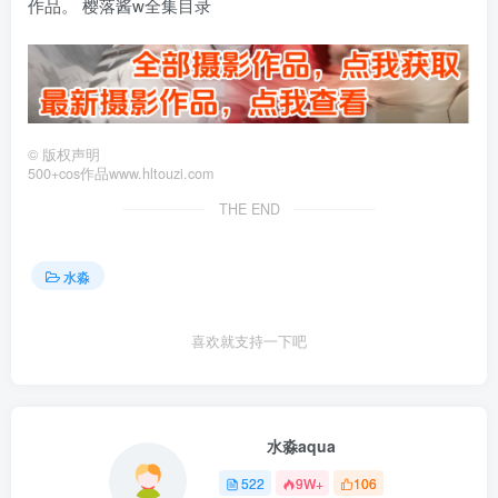
作品。 樱落酱w全集目录
©
版权声明
500+cos作品www.hltouzi.com
THE END
水淼
喜欢就支持一下吧
水淼aqua
522
9W+
106