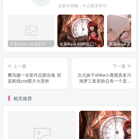
这家伙很懒，什么都没有写...
水淼aqua cos摄影作品合集155套
水淼aqua 时崎狂三[109P-128MB]
上一篇
下一篇
樱岛嗷一全套作品图合集 碧
次元妹子shika小鹿鹿喜多川
蓝航线cos图片大赏析
海梦三套装扮总有一个是你
的菜！
相关推荐