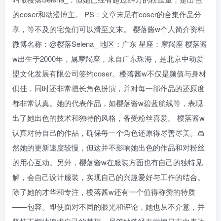
的coser和动漫博主。 PS：文章末尾有coser的合集作品分
享，等不及的宅兔们可以滑至文末。 樱落酱w个人简介资料
微博名称：@樱落Selena_ 地区：广东 星座：摩羯座 樱落酱
w出生于2000年，属摩羯座，来自广东珠海，是北京中动爱
盟文化发展有限公司签约coser。樱落酱w不仅是颜值与身材
俱佳，同时还非常擅长角色扮演，并对每一部作品的还原度
都非常认真。她的代表作品，如樱落酱w碧蓝航线等，表现
出了她出色的技术和独特的风格，备受粉丝喜爱。 樱落酱w
认真对待自己的作品，确保每一个角色还原得尽善尽美。虽
然她的更新速度较慢，但这并不影响她出色的作品和对粉丝
的用心互动。另外，樱落酱w在服装方面也有自己的独特见
解，会自己设计服装，实现自己的兴趣爱好与工作的结合。
除了她的才华和专注，樱落酱w还有一个值得称赞的特质
——包容。即使面对不同的眼光和评论，她也从不介意，并