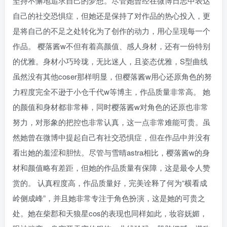
坚持不懈地追求自己的梦想。尽管她曾经在微博日志中表达
自己的社交恐惧症，但她还是保持了对作品的热心投入，更
是将自己的不足之处转化为了创作的动力，用心呈现每一个
作品。 樱落酱w不但有着高颜值、感人身材，还有一份特别
的优雅。身材小巧玲珑，无比迷人，且姿态优雅，S型曲线
虽然没有其他coser那样明显，但樱落酱w用心还原角色的努
力程度完全不逊于小仓千代w等博主，作品质量非常高。 她
的颜值和身材都非常棒，同时樱落酱w对角色的还原也非常
努力，对形象的把控也非常认真，这一点非常难能可贵。虽
然她曾在微博中提起自己有社交恐惧症，但在作品中并没有
看出她的羞涩和胆怯。尽管与雪晴astra相比，樱落酱w的身
材和颜值略有差距，但她的作品质量有保障，这是最令人赞
赏的。 认真程度高，作品质量好，完美诠释了何为“横看成
岭侧成峰”，并且她非常专注于角色扮演，这是她的可贵之
处。她在柴郡和天狼星cos的表现也同样如此，妆容妩媚，