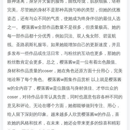
眼神迷离，身穿开天窗的服饰，曲线玲珑，肌肤细腻，堪称
完美。尽管她的身材不是那种高挑匀称的类型，但她的优雅
姿态，还有与众不同的气质，使她成为终身伴侣的最佳人选
之一。 樱落酱w全部作品数量不是很多，但质量极高。她的
每一部作品都十分优秀，例如贝法、双人兔女郎、碧蓝航
线、圣路易斯礼服等。如果她能增加自己的更新速度，并且
多发布一些作品或生活日常，与粉丝的互动也更多，那她的
粉丝数肯定会更多。总之，樱落酱w是一位有着出色颜值、
身材和作品质量的coser，她在角色还原方面十分用心，完美
地诠释了每个角色。 樱落酱w图集作品赏析 以上就是樱落酱
w的全内容了，樱落酱w是位颜值与身材俱佳、才华出众的
coser，对待作品非常认真负责，同时也愿意包容各种不同的
意见和评论。无论在哪个方面，她都能够做到专注、用心，
给人留下深刻的印象。越来越多人欣赏樱落酱w的作品，喜
欢她的风格和技术，在未来，她还会带来更多的惊喜和精彩