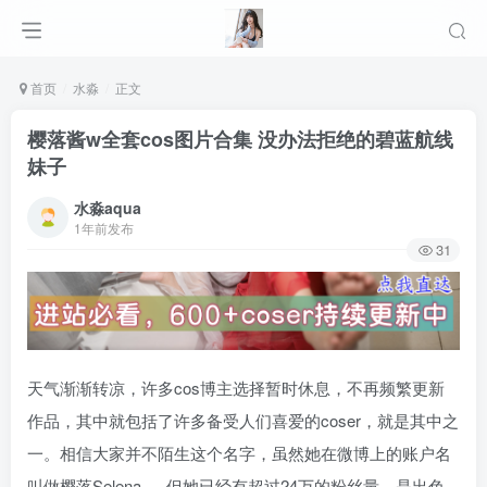
首页
水淼
正文
樱落酱w全套cos图片合集 没办法拒绝的碧蓝航线
妹子
水淼aqua
1年前发布
31
天气渐渐转凉，许多cos博主选择暂时休息，不再频繁更新
作品，其中就包括了许多备受人们喜爱的coser，就是其中之
一。相信大家并不陌生这个名字，虽然她在微博上的账户名
叫做樱落Selena_，但她已经有超过24万的粉丝量，是出色