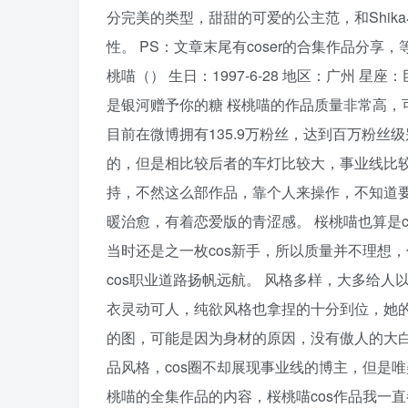
分完美的类型，甜甜的可爱的公主范，和Shi
性。 PS：文章末尾有coser的合集作品分享
桃喵（） 生日：1997-6-28 地区：广州 星座：巨
是银河赠予你的糖 桜桃喵的作品质量非常高，
目前在微博拥有135.9万粉丝，达到百万粉
的，但是相比较后者的车灯比较大，事业线比较
持，不然这么部作品，靠个人来操作，不知道要
暖治愈，有着恋爱版的青涩感。 桜桃喵也算是
当时还是之一枚cos新手，所以质量并不理想
cos职业道路扬帆远航。 风格多样，大多给人
衣灵动可人，纯欲风格也拿捏的十分到位，她的
的图，可能是因为身材的原因，没有傲人的大
品风格，cos圈不却展现事业线的博主，但是唯
桃喵的全集作品的内容，桜桃喵cos作品我一