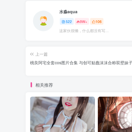
水淼aqua
522
9W+
106
这家伙很懒，什么都没有写...
上一篇
桃良阿宅全套cos图片合集 与创可贴蠢沫沫合称双壁妹
相关推荐