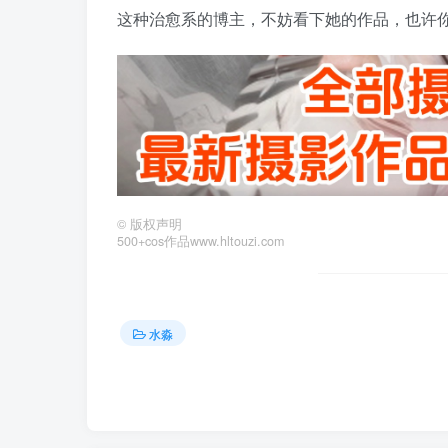
这种治愈系的博主，不妨看下她的作品，也许你
©
版权声明
500+cos作品www.hltouzi.com
水淼