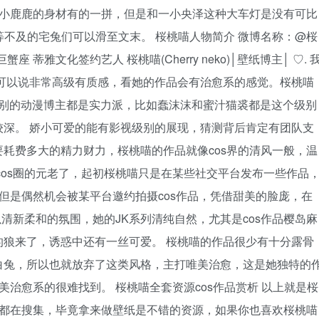
ka小鹿鹿的身材有的一拼，但是和一小央泽这种大车灯是没有可比
，等不及的宅兔们可以滑至文末。 桜桃喵人物简介 微博名称：@桜
蟹座 蒂雅文化签约艺人 桜桃喵(Cherry neko)│壁纸博主│ ♡. 
可以说非常高级有质感，看她的作品会有治愈系的感觉。桜桃喵
丝级别的动漫博主都是实力派，比如蠢沫沫和蜜汁猫裘都是这个级别
深。 娇小可爱的能有影视级别的展现，猜测背后肯定有团队支
耗费多大的精力财力，桜桃喵的作品就像cos界的清风一般，温
cos圈的元老了，起初桜桃喵只是在某些社交平台发布一些作品
，但是偶然机会被某平台邀约拍摄cos作品，凭借甜美的脸庞，在
以清新柔和的氛围，她的JK系列清纯自然，尤其是cos作品樱岛麻
狼来了，诱惑中还有一丝可爱。 桜桃喵的作品很少有十分露骨
白兔，所以也就放弃了这类风格，主打唯美治愈，这是她独特的
美治愈系的很难找到。 桜桃喵全套资源cos作品赏析 以上就是桜
直都在搜集，毕竟拿来做壁纸是不错的资源，如果你也喜欢桜桃喵