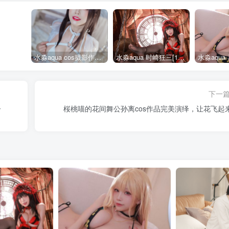
水淼aqua cos摄影作品合集155套
水淼aqua 时崎狂三[109P-128MB]
下一
子
桜桃喵的花间舞公孙离cos作品完美演绎，让花飞起