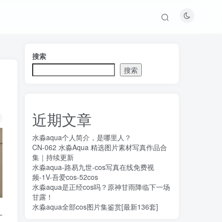
搜索
搜索
近期文章
水淼aqua个人简介，是哪里人？
CN-062 水淼Aqua 精选图片素材写真作品合
集｜持续更新
水淼aqua-路易九世-cos写真在线免费视
频-1V-吾爱cos-52cos
水淼aqua是正经cos吗？原神甘雨降临下一场
甘露！
水淼aqua全部cos图片集鉴赏[最新136套]
十