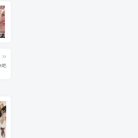
水淼aqua 喜多川海梦 [120P-136MB]
简直不敢相信！把英语课代表按在地上C了一节课究竟是怎么回事？
水淼aqua个人简介，是哪里人？
篇
来吧