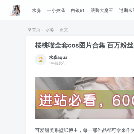
水淼
一小央泽
白银81
眼酱大魔王
过期米
首页
水淼
正文
桜桃喵全套cos图片合集 百万粉
水淼aqua
1年前发布
可爱甜美系壁纸博主，每一部作品都可拿来作