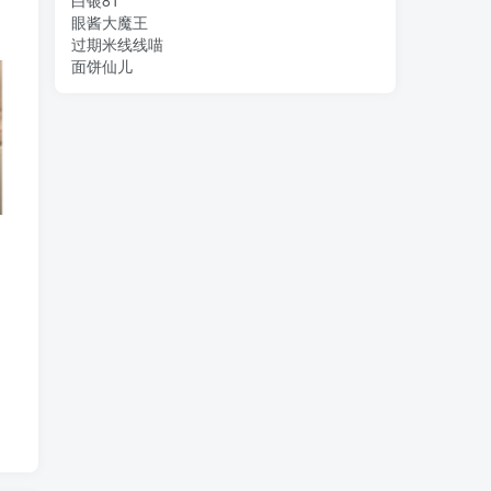
白银81
眼酱大魔王
过期米线线喵
面饼仙儿