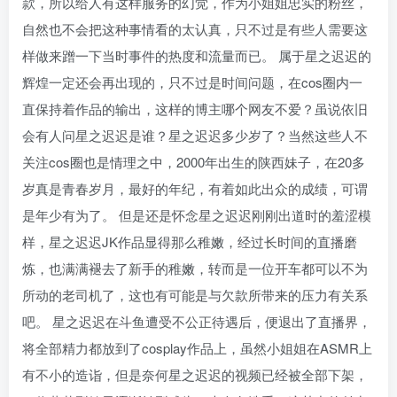
款，所以给人有这样服务的幻觉，作为小姐姐忠实的粉丝，
自然也不会把这种事情看的太认真，只不过是有些人需要这
样做来蹭一下当时事件的热度和流量而已。 属于星之迟迟的
辉煌一定还会再出现的，只不过是时间问题，在cos圈内一
直保持着作品的输出，这样的博主哪个网友不爱？虽说依旧
会有人问星之迟迟是谁？星之迟迟多少岁了？当然这些人不
关注cos圈也是情理之中，2000年出生的陕西妹子，在20多
岁真是青春岁月，最好的年纪，有着如此出众的成绩，可谓
是年少有为了。 但是还是怀念星之迟迟刚刚出道时的羞涩模
样，星之迟迟JK作品显得那么稚嫩，经过长时间的直播磨
炼，也满满褪去了新手的稚嫩，转而是一位开车都可以不为
所动的老司机了，这也有可能是与欠款所带来的压力有关系
吧。 星之迟迟在斗鱼遭受不公正待遇后，便退出了直播界，
将全部精力都放到了cosplay作品上，虽然小姐姐在ASMR上
有不小的造诣，但是奈何星之迟迟的视频已经被全部下架，