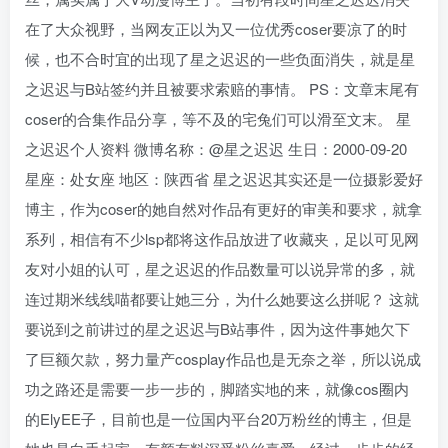
在了大众视野，当网友正以为又一位优秀coser要凉了的时
候，也不合时宜的出现了星之迟迟的一些负面消失，就是星
之迟迟与B站签约并且被要求索赔的事情。 PS：文章末尾有
coser的合集作品分享，等不及的宅兔们可以滑至文末。 星
之迟迟个人资料 微博名称：@星之迟迟 生日：2000-09-20
星座：处女座 地区：陕西省 星之迟迟其实还是一位摄影爱好
博主，作为coser的她自然对作品有更好的审美和要求，就拿
系列，相信有不少lsp都将这作品放进了收藏夹，足以可见网
友对小姐的认可，星之迟迟的作品数量可以说异常的多，就
连过期米线线喵都要让她三分，为什么她要这么拼呢？ 这就
要说到之前讲过的星之迟迟与B站事件，因为这件事她欠下
了巨额欠款，努力量产cosplay作品也是无奈之举，所以说成
功之路还是需要一步一步的，脚踏实地的来，就像cos圈内
的ElyEE子，目前也是一位国内平台20万粉丝的博主，但是