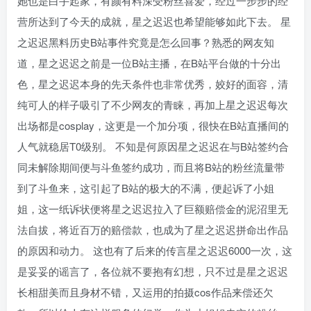
她也是白手起家，有颜有料深受粉丝喜爱，经过一步步的经
营所达到了今天的成就，星之迟迟也希望能够如此下去。 星
之迟迟黑料历史B站事件究竟是怎么回事？熟悉的网友知
道，星之迟迟之前是一位B站主播，在B站平台做的十分出
色，星之迟迟本身的先天条件也非常优秀，姣好的面容，清
纯可人的样子吸引了不少网友的青睐，再加上星之迟迟每次
出场都是cosplay，这更是一个加分项，很快在B站直播间的
人气就稳居T0级别。 不知是何原因星之迟迟在与B站签约合
同未解除期间便与斗鱼签约成功，而且将B站的粉丝流量带
到了斗鱼来，这引起了B站的极大的不满，便起诉了小姐
姐，这一纸诉状便将星之迟迟拉入了巨额赔偿金的泥沼里无
法自拔，将近百万的赔偿款，也成为了星之迟迟拼命出作品
的原因和动力。 这也有了后来的传言星之迟迟6000一次，这
是妥妥的谣言了，各位就不要抱有幻想，只不过是星之迟迟
长相甜美而且身材不错，又运用的拍摄cos作品来偿还欠