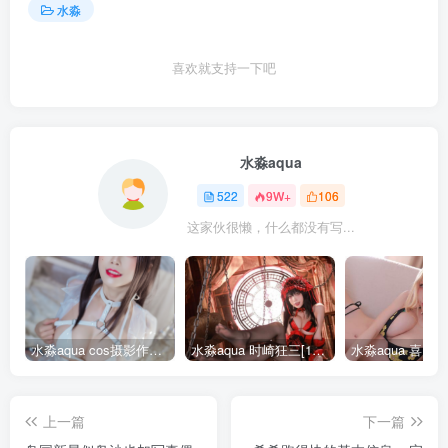
水淼
喜欢就支持一下吧
水淼aqua
522
9W+
106
这家伙很懒，什么都没有写...
水淼aqua cos摄影作品合集155套
水淼aqua 时崎狂三[109P-128MB]
上一篇
下一篇