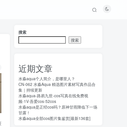
搜索
搜索
近期文章
水淼aqua个人简介，是哪里人？
CN-062 水淼Aqua 精选图片素材写真作品合
集｜持续更新
水淼aqua-路易九世-cos写真在线免费视
频-1V-吾爱cos-52cos
水淼aqua是正经cos吗？原神甘雨降临下一场
甘露！
水淼aqua全部cos图片集鉴赏[最新136套]
获