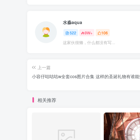
水淼aqua
522
9W+
106
这家伙很懒，什么都没有写...
上一篇
小容仔咕咕咕w全套cos图片合集 这样的圣诞礼物有谁
相关推荐