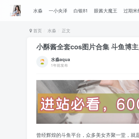
水淼
一小央泽
白银81
眼酱大魔王
过期米
首页
水淼
正文
小酥酱全套cos图片合集 斗鱼博
水淼aqua
1年前发布
曾经辉煌的斗鱼平台，众多美女齐聚一堂，就