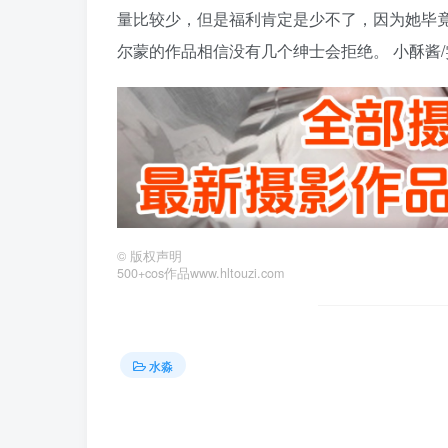
量比较少，但是福利肯定是少不了，因为她毕
尔蒙的作品相信没有几个绅士会拒绝。 小酥酱/雯
©
版权声明
500+cos作品www.hltouzi.com
水淼