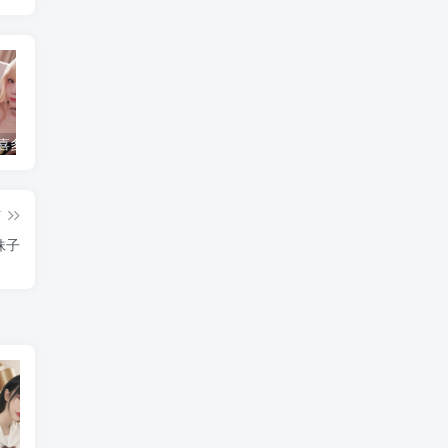
水淼aqua 喜多川海梦 [120P-136MB]
简直不敢相信！把英语课代表按在地上C了一节课究竟是怎么回事？
水淼aqua个人简介，是哪里人？
篇
妹子