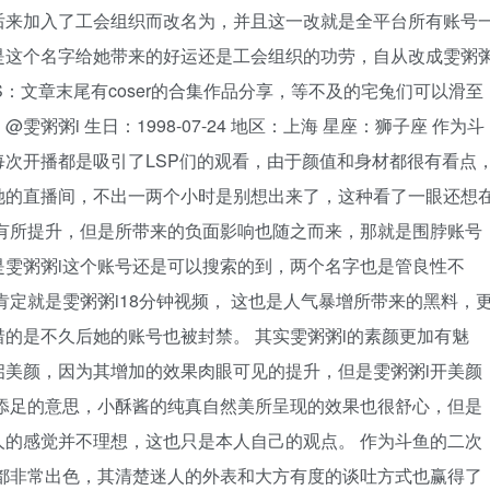
后来加入了工会组织而改名为，并且这一改就是全平台所有账号
是这个名字给她带来的好运还是工会组织的功劳，自从改成雯粥
S：文章末尾有coser的合集作品分享，等不及的宅兔们可以滑至
雯粥粥i 生日：1998-07-24 地区：上海 星座：狮子座 作为斗
次开播都是吸引了LSP们的观看，由于颜值和身材都很有看点
她的直播间，不出一两个小时是别想出来了，这种看了一眼还想
有所提升，但是所带来的负面影响也随之而来，那就是围脖账号
雯粥粥i这个账号还是可以搜索的到，两个名字也是管良性不
定就是雯粥粥i18分钟视频， 这也是人气暴增所带来的黑料，
的是不久后她的账号也被封禁。 其实雯粥粥i的素颜更加有魅
美颜，因为其增加的效果肉眼可见的提升，但是雯粥粥i开美颜
添足的意思，小酥酱的纯真自然美所呈现的效果也很舒心，但是
的感觉并不理想，这也只是本人自己的观点。 作为斗鱼的二次
都非常出色，其清楚迷人的外表和大方有度的谈吐方式也赢得了