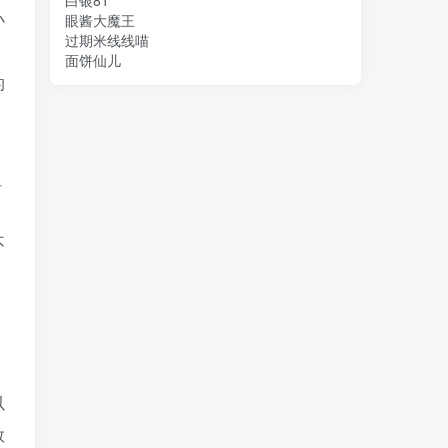
白银81
小
眼酱大魔王
过期米线线喵
面饼仙儿
的
。
姐
不
。
以
数