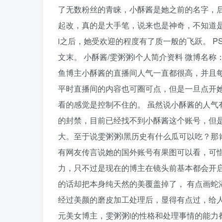
了无数粉丝的青睐，小酥酱是她之前的名字，
起改，真的是大手笔，说来也是神奇，不知道
i之后，她受欢迎的程度有了质一般的飞跃。 P
文末。 小酥酱/雯粥粥i个人简介资料 微博名称：@
鱼博主小酥酱的直播间人气一直都很高，并且每
平时直播间的内容也可圈可点，但是一旦点开
看的感觉是控制不住的。 虽然说小酥酱的人气
的封禁，目前已经找不到小酥酱这个账号，但是
大。至于说雯粥粥i黑历史有什么瓜可以吃？那肯
有网友传言说她的国外账号有果图可以看，可惜
力，只不过是现在的博主在镜头前基本都会开启
的话却把本身纯天然的美覆盖掉了， 有点画蛇
经过美颜的磨皮加工处理后，显得有点过，给人
元美女博主，雯粥粥i的性格和处理事情的能力