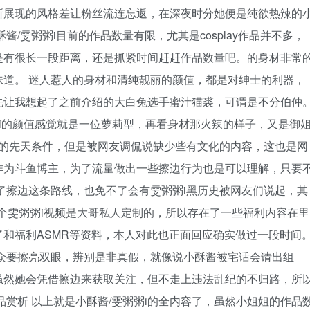
所展现的风格差让粉丝流连忘返，在深夜时分她便是纯欲热辣的
/雯粥粥i目前的作品数量有限，尤其是cosplay作品并不多，
是有很长一段距离，还是抓紧时间赶赶作品数量吧。的身材非常
道。 迷人惹人的身材和清纯靓丽的颜值，都是对绅士的利器，
先让我想起了之前介绍的大白兔选手蜜汁猫裘，可谓是不分伯仲
粥i的颜值感觉就是一位萝莉型，再看身材那火辣的样子，又是御
质的先天条件，但是被网友调侃说缺少些有文化的内容，这也是网
作为斗鱼博主，为了流量做出一些擦边行为也是可以理解，只要
了擦边这条路线，也免不了会有雯粥粥i黑历史被网友们说起，其
这个雯粥粥i视频是大哥私人定制的，所以存在了一些福利内容在里
和福利ASMR等资料，本人对此也正面回应确实做过一段时间
众要擦亮双眼，辨别是非真假，就像说小酥酱被宅话会请出组
虽然她会凭借擦边来获取关注，但不走上违法乱纪的不归路，所
品赏析 以上就是小酥酱/雯粥粥i的全内容了，虽然小姐姐的作品