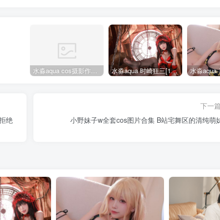
水淼aqua cos摄影作品合集155套
水淼aqua 时崎狂三[109P-128MB]
下一
能拒绝
小野妹子w全套cos图片合集 B站宅舞区的清纯萌