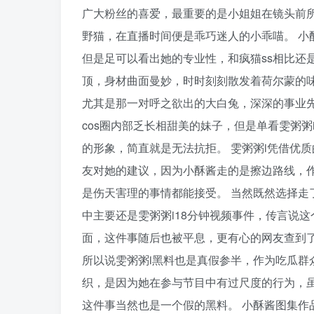
广大粉丝的喜爱，最重要的是小姐姐在镜头前
野猫，在直播时间便是乖巧迷人的小乖喵。 小酥酱
但是足可以看出她的专业性，和疯猫ss相比还
顶，身材曲面曼妙，时时刻刻散发着荷尔蒙的味
尤其是那一对呼之欲出的大白兔，深深的事业
cos圈内部乏长相甜美的妹子，但是单看雯粥
的形象，简直就是无法抗拒。 雯粥粥i凭借优
友对她的建议，因为小酥酱走的是擦边路线，
是伤天害理的事情都能接受。 当然既然选择走
中主要还是雯粥粥i18分钟视频事件，传言说
面，这件事随后也被平息，更有心的网友查到了
所以说雯粥粥i黑料也是真假参半，作为吃瓜群
织，是因为她在参与节目中有过尺度的行为，
这件事当然也是一个假的黑料。 小酥酱图集作