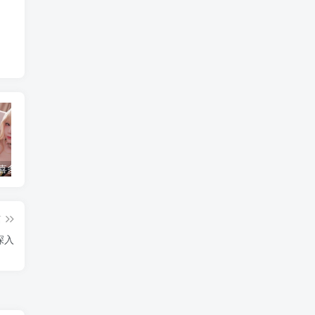
水淼aqua 喜多川海梦 [120P-136MB]
简直不敢相信！把英语课代表按在地上C了一节课究竟是怎么回事？
水淼aqua个人简介，是哪里人？
篇
深入