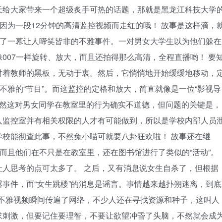
天给大家带来一个超级炙手可热的话题，那就是黑龙江科技大学
是因为一段12分钟的高清监控视频而走红的哦！ 故事是这样滴，
发生了一幕让人啼笑皆非的不雅事件。一对男女大学生以为他们躲在
007一样旋转、放大，而且还拍得那么高清，全程直播哟！ 要
对着教师的黑板，无动于衷。然后，它悄悄地开始缓缓地移动，
不雅的“节目”。而这监控的定格和放大，简直就像是一位“影视导
虽然这对男女同学在教室里的行为确实不道德，但问题的关键是，
入监控室并有相关权限的人才有可能做到，所以是学校内部人员
校能彻查此事，不然兔小喵可就要八卦狂欢啦！ 故事还在继
，而且他们在不只是在教室里，还在图书馆进行了类似的“活动”。
人思考的点可太多了。 之后，又有消息说女生自杀了，但根据
事件，而“女生跳楼”的消息是谣言。事情越来越扑朔迷离，到底
的不雅视频瞬间传遍了网络，不少人还在寻找资源和种子，这叫人
求刺激，但要记住要理智，不要让欲望冲昏了头脑，不然就会成