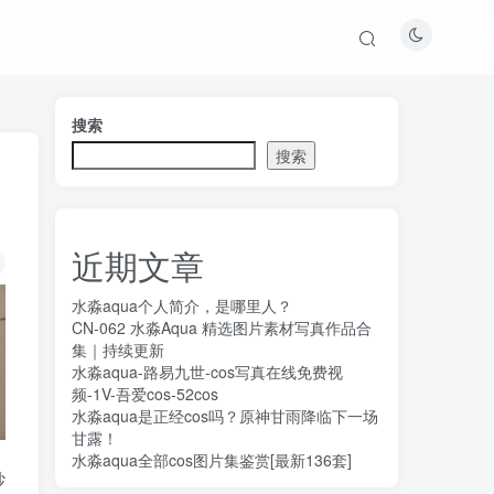
搜索
搜索
近期文章
水淼aqua个人简介，是哪里人？
CN-062 水淼Aqua 精选图片素材写真作品合
集｜持续更新
水淼aqua-路易九世-cos写真在线免费视
频-1V-吾爱cos-52cos
水淼aqua是正经cos吗？原神甘雨降临下一场
甘露！
水淼aqua全部cos图片集鉴赏[最新136套]
纱