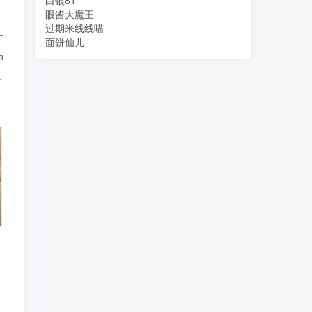
白银81
眼酱大魔王
过期米线线喵
一
面饼仙儿
冲
希