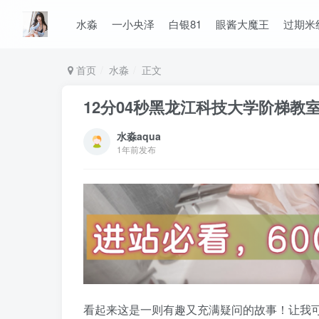
水淼
一小央泽
白银81
眼酱大魔王
过期米
首页
水淼
正文
12分04秒黑龙江科技大学阶梯教
水淼aqua
1年前发布
看起来这是一则有趣又充满疑问的故事！让我