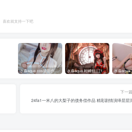
喜欢就支持一下吧
水淼aqua cos摄影作品合集155套
水淼aqua 时崎狂三[109P-128MB]
下一
24fa1一米八的大梨子的债务偿作品 精彩剧情演绎层层