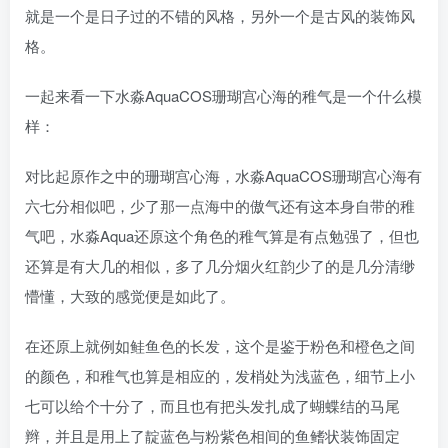
就是一个是日子过的不错的风格，另外一个是古风的装饰风
格。
一起来看一下水淼AquaCOS珊瑚宫心海的稚气是一个什么模
样：
对比起原作之中的珊瑚宫心海，水淼AquaCOS珊瑚宫心海有
六七分相似吧，少了那一点海中的傲气还有这本身自带的稚
气吧，水淼Aqua还原这个角色的稚气算是有点勉强了，但也
还算是有大几的相似，多了几分烟火红韵少了的是几分清缈
懵懂，大致的感觉便是如此了。
在还原上就例如鲑鱼色的长发，这个是鉴于粉色和橙色之间
的颜色，和稚气也算是相应的，发梢处为浅蓝色，细节上小
七可以给个十分了，而且也有把头发扎成了蝴蝶结的马尾
辫，并且是用上了靛蓝色与粉紫色相间的鱼鳍状装饰固定