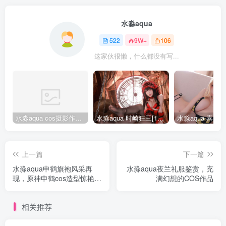
水淼aqua
522
9W+
106
这家伙很懒，什么都没有写...
水淼aqua cos摄影作品合集155套
水淼aqua 时崎狂三[109P-128MB]
上一篇
下一篇
水淼aqua申鹤旗袍风采再
水淼aqua夜兰礼服鉴赏，充
现，原神申鹤cos造型惊艳夺
满幻想的COS作品
目
相关推荐