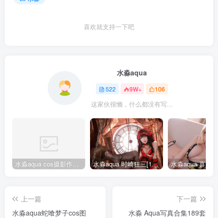
喜欢就支持一下吧
水淼aqua
522
9W+
106
这家伙很懒，什么都没有写...
水淼aqua cos摄影作品合集155套
水淼aqua 时崎狂三[109P-128MB]
上一篇
下一篇
水淼aqua蛇喰梦子cos图
水淼 Aqua写真合集189套