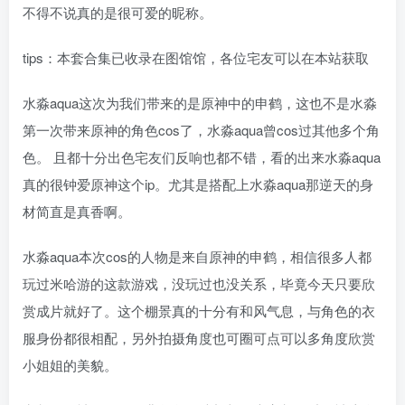
不得不说真的是很可爱的昵称。
tips：本套合集已收录在图馆馆，各位宅友可以在本站获取
水淼aqua这次为我们带来的是原神中的申鹤，这也不是水淼
第一次带来原神的角色cos了，水淼aqua曾cos过其他多个角
色。 且都十分出色宅友们反响也都不错，看的出来水淼aqua
真的很钟爱原神这个ip。尤其是搭配上水淼aqua那逆天的身
材简直是真香啊。
水淼aqua本次cos的人物是来自原神的申鹤，相信很多人都
玩过米哈游的这款游戏，没玩过也没关系，毕竟今天只要欣
赏成片就好了。这个棚景真的十分有和风气息，与角色的衣
服身份都很相配，另外拍摄角度也可圈可点可以多角度欣赏
小姐姐的美貌。