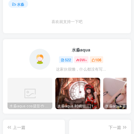
水淼
喜欢就支持一下吧
水淼aqua
522
9W+
106
这家伙很懒，什么都没有写...
水淼aqua cos摄影作品合集155套
水淼aqua 时崎狂三[109P-128MB]
上一篇
下一篇