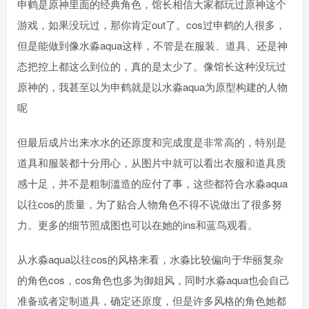
申鹤是原神里面的经典角色，馆长相信大家都玩过原神这个
游戏，如果没玩过，那你肯定out了。cos过申鹤的人很多，
但是能做到像水淼aqua这样，不管是在服装、道具、还是神
态把控上都这么到位的，真的是太少了。像馆长这种没玩过
原神的，我甚至以为申鹤就是以水淼aqua为原型构建的人物
呢
但最后成片出来水水的还原度和完成度是非常高的，特别是
道具和服装都十分用心，从图片中就可以看出衣服和道具质
感十足，并不是粗制滥造的应付了事，这些都符合水淼aqua
以往cos的质量，为了贴合人物角色不得不说做出了很多努
力。更多的细节照成图也可以在她的ins和蓝鸟观看。
从水淼aqua以往cos的风格来看，水淼比较偏向于华丽复杂
的角色cos，cos角色也多为御姐风，同时水淼aqua也会自己
准备或者定制道具，确定还原度，但是许多风格的角色她都