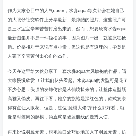
作为大家心目中的人气coser，水淼aqua每次都会在她自己
的大眼仔社交软件上分享最新、最炫酷的照片。这些照片可
是三水宝宝辛辛苦苦打磨出来的。然而，想要欣赏水淼aqua
最新图集并不是一件轻松的事，因为图片一出，就被疯狂抢
购。价格相对于来说有点小贵，但这也是有道理的，毕竟是
人家辛辛苦苦付出心血的杰作。
今天在这里给大伙分享了一套水淼aqua大凤旗袍的作品，请
大家慢慢欣赏 ！让我们从头看起。水淼aqua的发型可是花了
不少心思，头顶的发饰仿佛是从仙境捡来的，让整体造型既
高雅又俏皮。再往下看，她穿的旗袍是深红色的，款式复杂
得有点让人眼花。但是，这位“腿模大佬”穿什么都好看，就
像是时装周的超模，简直就是碧蓝航线的走秀大使。
再来说说羽翼元素，旗袍袖口处巧妙地加入了羽翼元素，仿