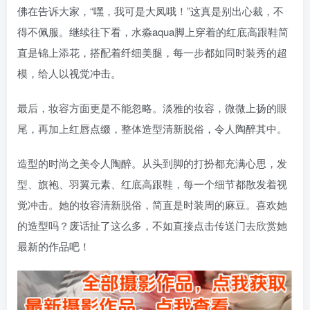
佛在告诉大家，“嘿，我可是大凤哦！”这真是别出心裁，不
得不佩服。继续往下看，水淼aqua脚上穿着的红底高跟鞋简
直是锦上添花，搭配着纤细美腿，每一步都如同时装秀的超
模，给人以视觉冲击。
最后，妆容方面更是不能忽略。淡雅的妆容，微微上扬的眼
尾，再加上红唇点缀，整体造型清新脱俗，令人陶醉其中。
造型的时尚之美令人陶醉。从头到脚的打扮都充满心思，发
型、旗袍、羽翼元素、红底高跟鞋，每一个细节都散发着视
觉冲击。她的妆容清新脱俗，简直是时装周的麻豆。喜欢她
的造型吗？废话扯了这么多，不如直接点击传送门去欣赏她
最新的作品吧！