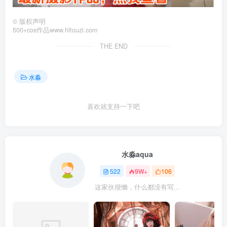
©
版权声明
500+cos作品www.hltouzi.com
THE END
水淼
喜欢就支持一下吧
水淼aqua
522
9W+
106
这家伙很懒，什么都没有写...