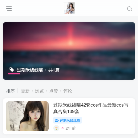
过期米线线喵
共1篇
排序
更新
浏览
点赞
评论
过期米线线喵42套cos作品最新cos写
真合集139套
过期米线线喵
2年前